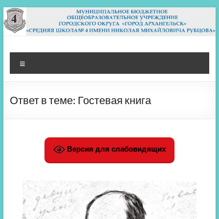
Перейти
к
содержимому
МБОУ СШ 4
Архангельск
Меню
Ответ в теме: Гостевая книга
Версия для слабовидящих