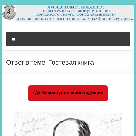
Перейти
к
содержимому
МБОУ СШ 4
Архангельск
Меню
Ответ в теме: Гостевая книга
Версия для слабовидящих