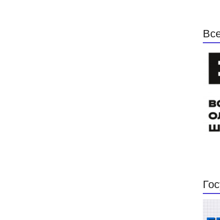
Все
Гос