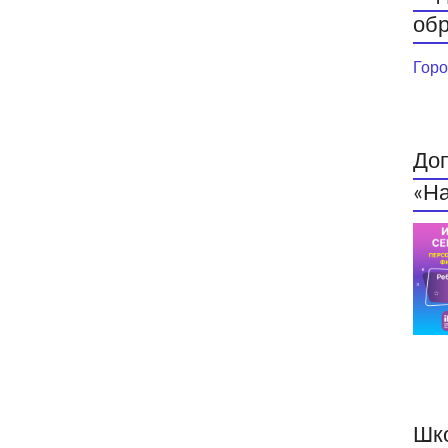
обр
Горо
До
«На
Шк