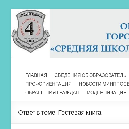
Перейти
к
содержимому
МБОУ СШ 4
Архангельск
ГЛАВНАЯ
СВЕДЕНИЯ ОБ ОБРАЗОВАТЕЛЬ
ПРОФОРИЕНТАЦИЯ
НОВОСТИ МИНПРОС
ОБРАЩЕНИЯ ГРАЖДАН
МОДЕРНИЗАЦИЯ 
Ответ в теме: Гостевая книга