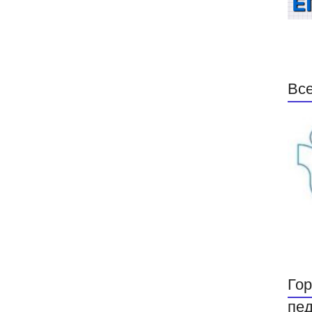
Все
Гор
пед