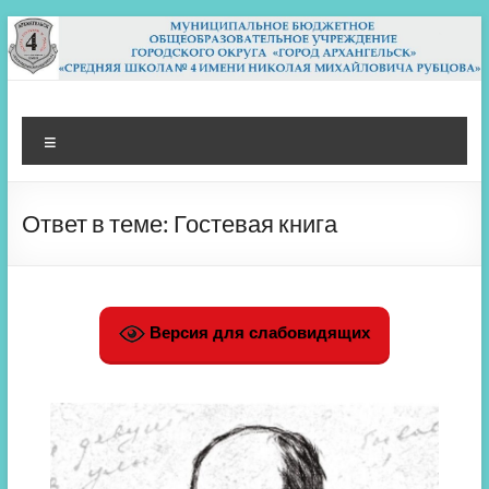
Перейти
к
содержимому
МБОУ СШ 4
Архангельск
Меню
Ответ в теме: Гостевая книга
Версия для слабовидящих