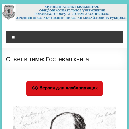
Перейти
к
содержимому
МБОУ СШ 4
Архангельск
Меню
Ответ в теме: Гостевая книга
Версия для слабовидящих