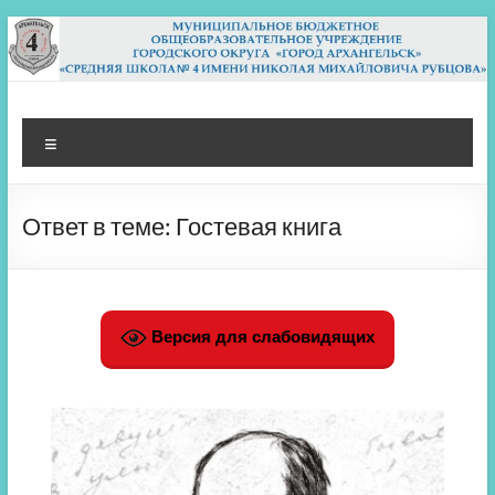
Перейти
к
содержимому
МБОУ СШ 4
Архангельск
Меню
Ответ в теме: Гостевая книга
Версия для слабовидящих