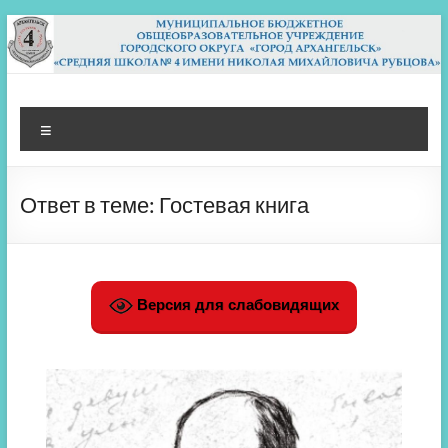
Перейти
к
содержимому
МБОУ СШ 4
Архангельск
Меню
Ответ в теме: Гостевая книга
Версия для слабовидящих