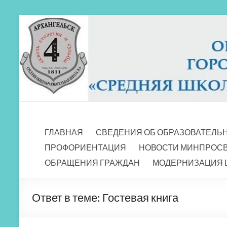
Перейти
к
содержимому
МБОУ СШ 4
Архангельск
ГЛАВНАЯ
СВЕДЕНИЯ ОБ ОБРАЗОВАТЕЛЬ
ПРОФОРИЕНТАЦИЯ
НОВОСТИ МИНПРОС
ОБРАЩЕНИЯ ГРАЖДАН
МОДЕРНИЗАЦИЯ 
Ответ в теме: Гостевая книга