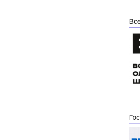
Все
Гос