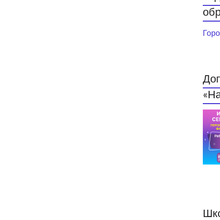
обр
Горо
До
«На
Шк