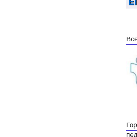
Все
Гор
пед