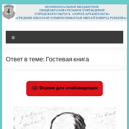
Перейти
к
содержимому
МБОУ СШ 4
Архангельск
Меню
Ответ в теме: Гостевая книга
Версия для слабовидящих