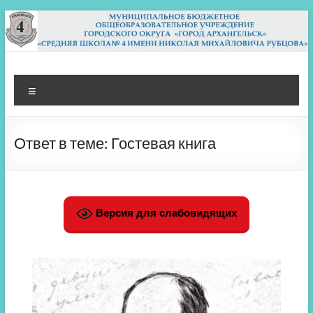
Перейти
к
содержимому
МБОУ СШ 4
Архангельск
Меню
Ответ в теме: Гостевая книга
Версия для слабовидящих