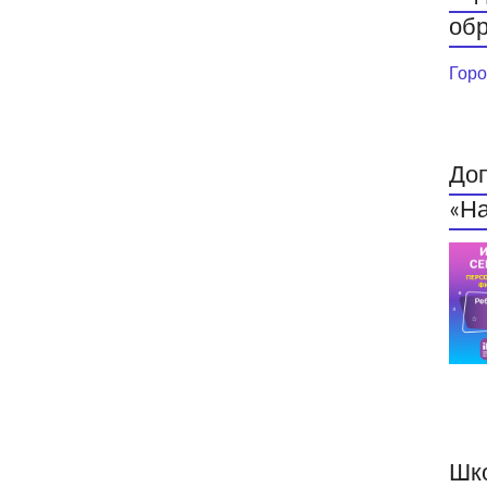
обр
Горо
До
«На
Шк