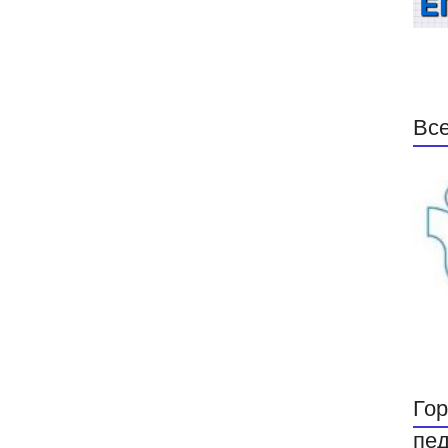
Все
Гор
пед