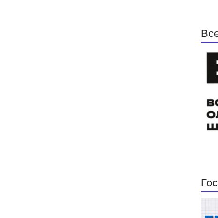
Все
Гос