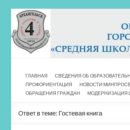
Перейти
к
содержимому
МБОУ СШ 4
Архангельск
ГЛАВНАЯ
СВЕДЕНИЯ ОБ ОБРАЗОВАТЕЛЬ
ПРОФОРИЕНТАЦИЯ
НОВОСТИ МИНПРОС
ОБРАЩЕНИЯ ГРАЖДАН
МОДЕРНИЗАЦИЯ 
Ответ в теме: Гостевая книга