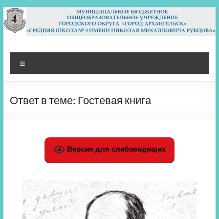
Перейти
к
содержимому
МБОУ СШ 4
Архангельск
Меню
Ответ в теме: Гостевая книга
Версия для слабовидящих