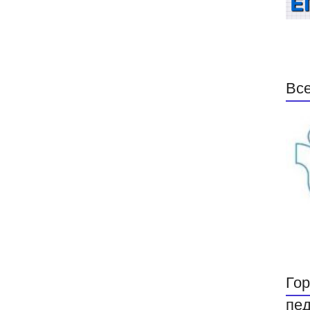
Все
Гор
пед