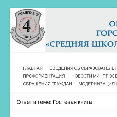
Перейти
к
содержимому
МБОУ СШ 4
Архангельск
ГЛАВНАЯ
СВЕДЕНИЯ ОБ ОБРАЗОВАТЕЛЬ
ПРОФОРИЕНТАЦИЯ
НОВОСТИ МИНПРОС
ОБРАЩЕНИЯ ГРАЖДАН
МОДЕРНИЗАЦИЯ 
Ответ в теме: Гостевая книга