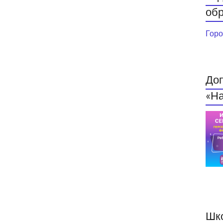
обр
Горо
До
«На
Шк