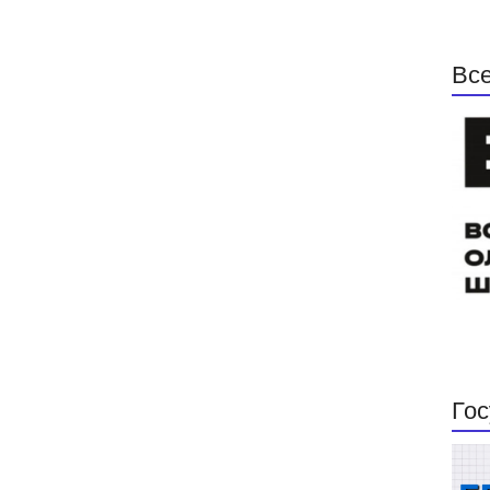
Все
Гос