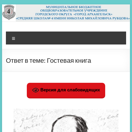
Перейти
к
содержимому
МБОУ СШ 4
Архангельск
Меню
Ответ в теме: Гостевая книга
Версия для слабовидящих