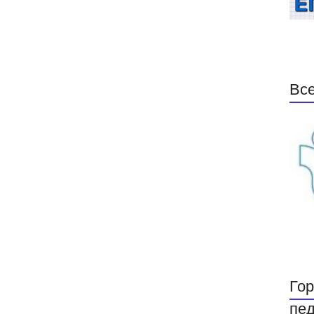
Все
Гор
пед