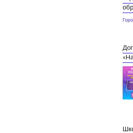
обр
Горо
До
«На
Шк