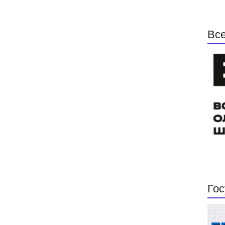
Все
Гос