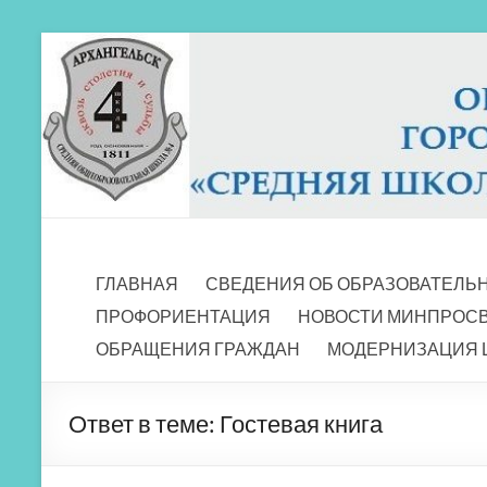
Перейти
к
содержимому
МБОУ СШ 4
Архангельск
ГЛАВНАЯ
СВЕДЕНИЯ ОБ ОБРАЗОВАТЕЛЬ
ПРОФОРИЕНТАЦИЯ
НОВОСТИ МИНПРОС
ОБРАЩЕНИЯ ГРАЖДАН
МОДЕРНИЗАЦИЯ 
Ответ в теме: Гостевая книга