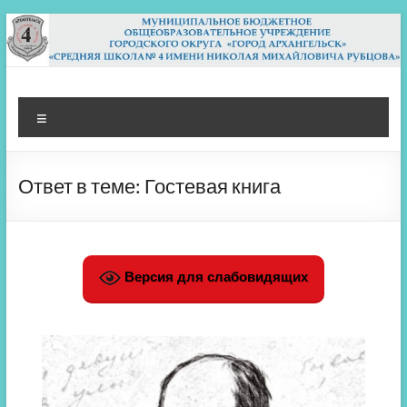
Перейти
к
содержимому
МБОУ СШ 4
Архангельск
Меню
Ответ в теме: Гостевая книга
Версия для слабовидящих