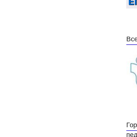
Все
Гор
пед