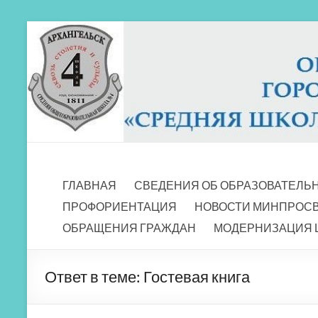
Перейти
к
содержимому
МБОУ СШ 4
Архангельск
ГЛАВНАЯ
СВЕДЕНИЯ ОБ ОБРАЗОВАТЕЛЬ
ПРОФОРИЕНТАЦИЯ
НОВОСТИ МИНПРОС
ОБРАЩЕНИЯ ГРАЖДАН
МОДЕРНИЗАЦИЯ 
Ответ в теме: Гостевая книга