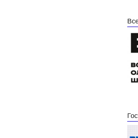
Все
Гос