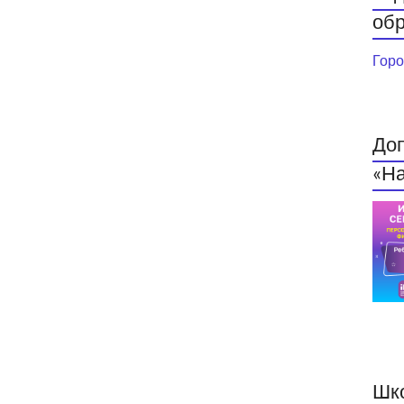
обр
Горо
До
«На
Шк