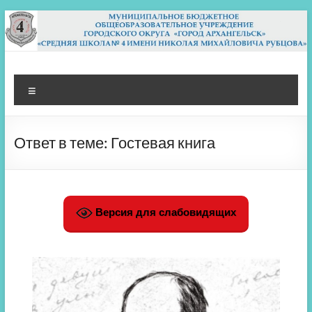
Перейти
к
содержимому
МБОУ СШ 4
Архангельск
Меню
Ответ в теме: Гостевая книга
Версия для слабовидящих