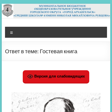
Перейти
к
содержимому
МБОУ СШ 4
Архангельск
Меню
Ответ в теме: Гостевая книга
Версия для слабовидящих