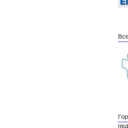
Все
Гор
пед