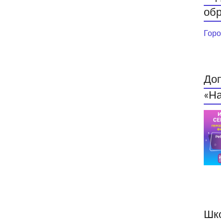
обр
Горо
До
«На
Шк