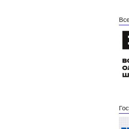
Все
Гос