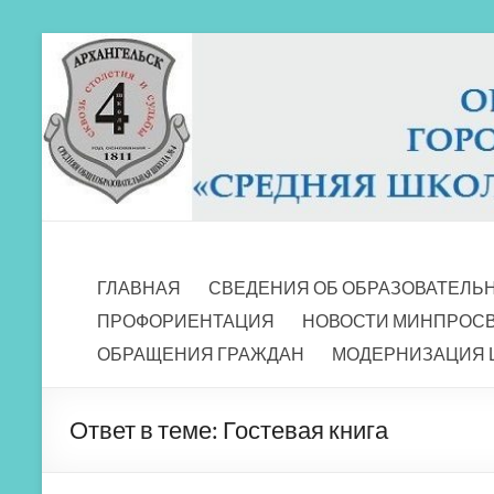
Перейти
к
содержимому
МБОУ СШ 4
Архангельск
ГЛАВНАЯ
СВЕДЕНИЯ ОБ ОБРАЗОВАТЕЛЬ
ПРОФОРИЕНТАЦИЯ
НОВОСТИ МИНПРОС
ОБРАЩЕНИЯ ГРАЖДАН
МОДЕРНИЗАЦИЯ 
Ответ в теме: Гостевая книга