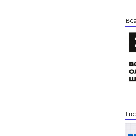
Все
Гос