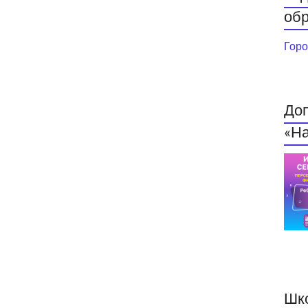
обр
Горо
До
«На
Шк