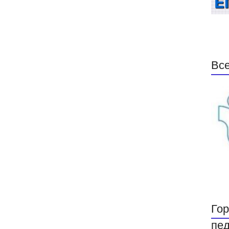
Все
Гор
пед