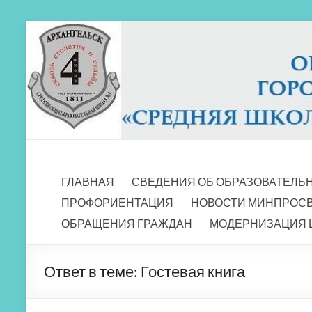
Перейти
к
содержимому
МБОУ СШ 4
Архангельск
ГЛАВНАЯ
СВЕДЕНИЯ ОБ ОБРАЗОВАТЕЛЬ
ПРОФОРИЕНТАЦИЯ
НОВОСТИ МИНПРОС
ОБРАЩЕНИЯ ГРАЖДАН
МОДЕРНИЗАЦИЯ 
Ответ в теме: Гостевая книга