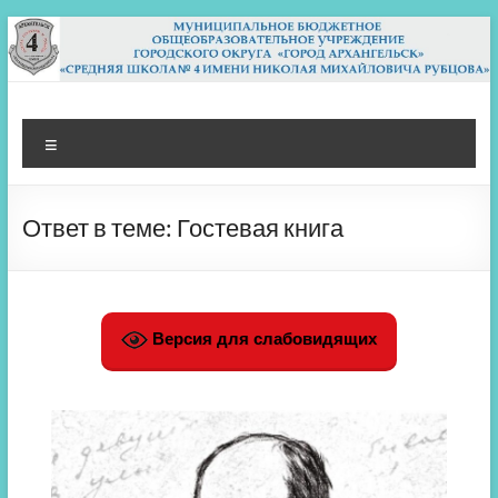
Перейти
к
содержимому
МБОУ СШ 4
Архангельск
Меню
Ответ в теме: Гостевая книга
Версия для слабовидящих