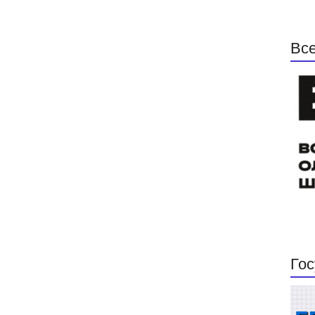
Все
Гос