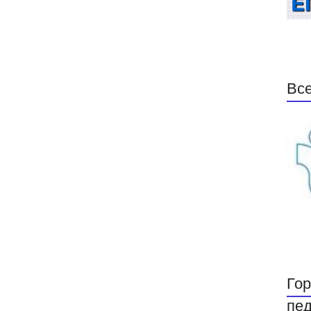
Все
Гор
пед