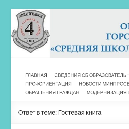
Перейти
к
содержимому
МБОУ СШ 4
Архангельск
ГЛАВНАЯ
СВЕДЕНИЯ ОБ ОБРАЗОВАТЕЛЬ
ПРОФОРИЕНТАЦИЯ
НОВОСТИ МИНПРОС
ОБРАЩЕНИЯ ГРАЖДАН
МОДЕРНИЗАЦИЯ 
Ответ в теме: Гостевая книга