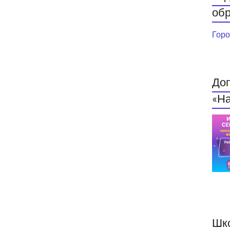
обр
Горо
До
«На
Шк