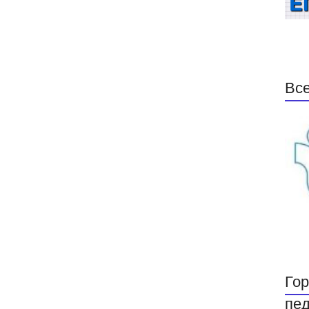
Все
Гор
пед