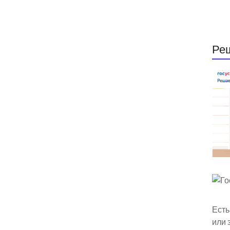
Ре
Есть
или 