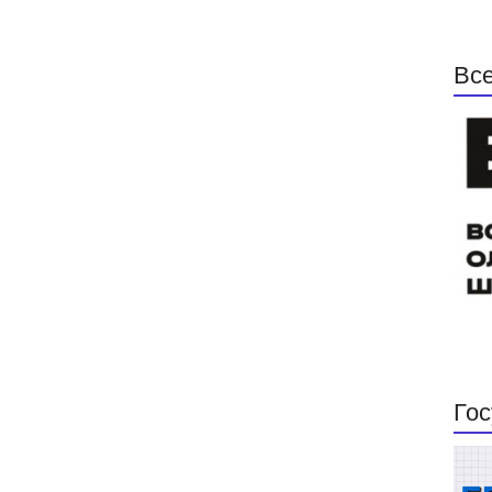
Все
Гос