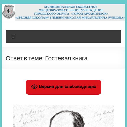
Перейти
к
содержимому
МБОУ СШ 4
Архангельск
Меню
Ответ в теме: Гостевая книга
Версия для слабовидящих