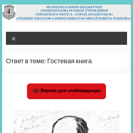
Перейти
к
содержимому
МБОУ СШ 4
Архангельск
Меню
Ответ в теме: Гостевая книга
Версия для слабовидящих