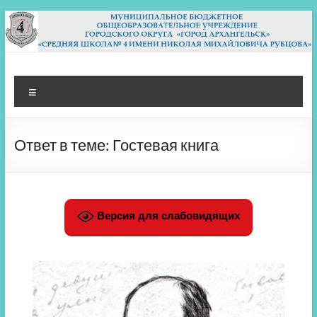
Перейти
к
содержимому
МБОУ СШ 4
Архангельск
Меню
Ответ в теме: Гостевая книга
Версия для слабовидящих