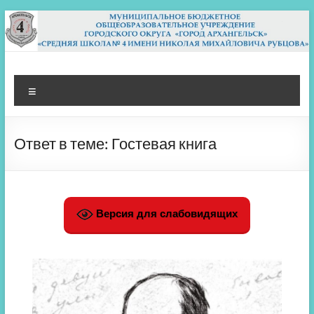
Перейти
к
содержимому
МБОУ СШ 4
Архангельск
Меню
Ответ в теме: Гостевая книга
Версия для слабовидящих