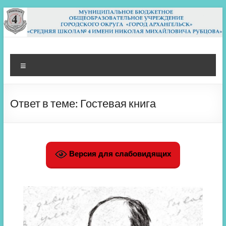
Перейти
к
содержимому
МБОУ СШ 4
Архангельск
Меню
Ответ в теме: Гостевая книга
Версия для слабовидящих