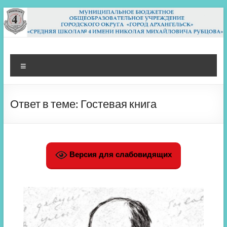
Перейти
к
содержимому
МБОУ СШ 4
Архангельск
Меню
Ответ в теме: Гостевая книга
Версия для слабовидящих