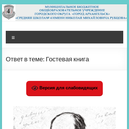
Перейти
к
содержимому
МБОУ СШ 4
Архангельск
Меню
Ответ в теме: Гостевая книга
Версия для слабовидящих