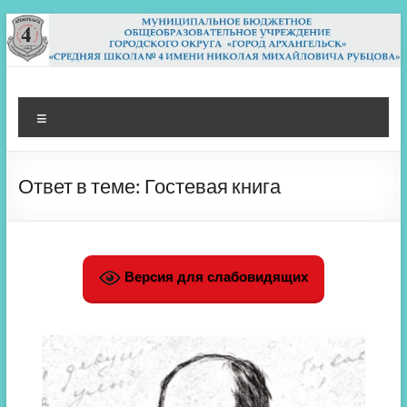
Перейти
к
содержимому
МБОУ СШ 4
Архангельск
Меню
Ответ в теме: Гостевая книга
Версия для слабовидящих