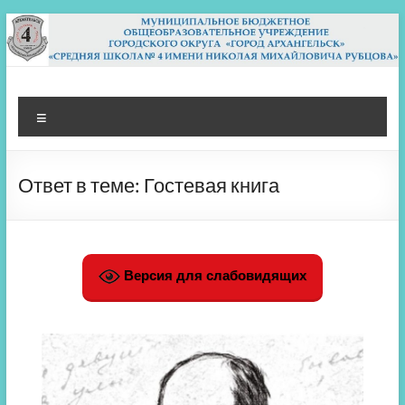
Перейти
к
содержимому
МБОУ СШ 4
Архангельск
Меню
Ответ в теме: Гостевая книга
Версия для слабовидящих