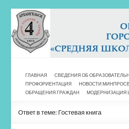
Перейти
к
содержимому
МБОУ СШ 4
Архангельск
ГЛАВНАЯ
СВЕДЕНИЯ ОБ ОБРАЗОВАТЕЛЬ
ПРОФОРИЕНТАЦИЯ
НОВОСТИ МИНПРОС
ОБРАЩЕНИЯ ГРАЖДАН
МОДЕРНИЗАЦИЯ 
Ответ в теме: Гостевая книга