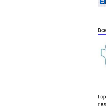
Все
Гор
пед