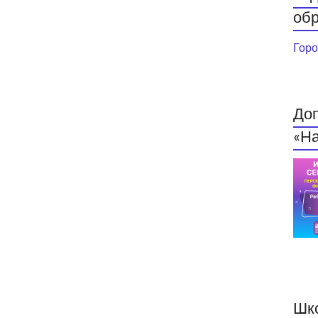
обр
Горо
До
«На
Шк