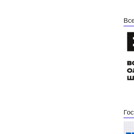
Все
Гос