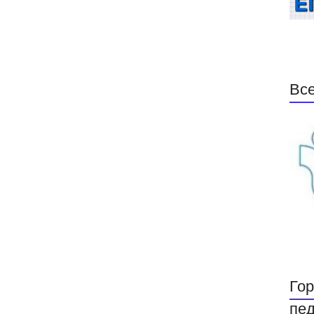
Все
Гор
пед