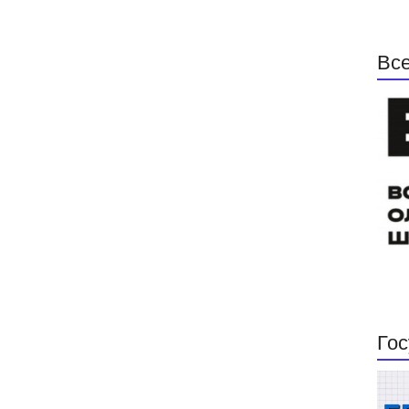
Все
Гос