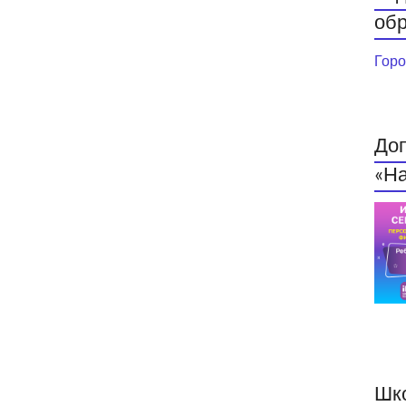
обр
Горо
До
«На
Шк