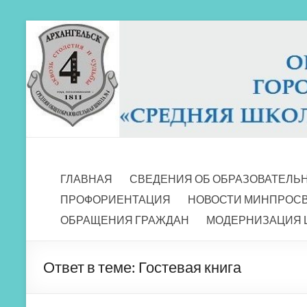
Перейти
к
содержимому
МБОУ СШ 4
Архангельск
ГЛАВНАЯ
СВЕДЕНИЯ ОБ ОБРАЗОВАТЕЛЬ
ПРОФОРИЕНТАЦИЯ
НОВОСТИ МИНПРОС
ОБРАЩЕНИЯ ГРАЖДАН
МОДЕРНИЗАЦИЯ 
Ответ в теме: Гостевая книга