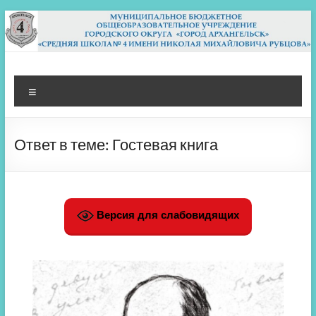
Перейти
к
содержимому
МБОУ СШ 4
Архангельск
Меню
Ответ в теме: Гостевая книга
Версия для слабовидящих