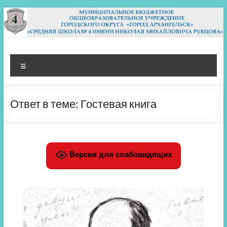
Перейти
к
содержимому
МБОУ СШ 4
Архангельск
Меню
Ответ в теме: Гостевая книга
Версия для слабовидящих