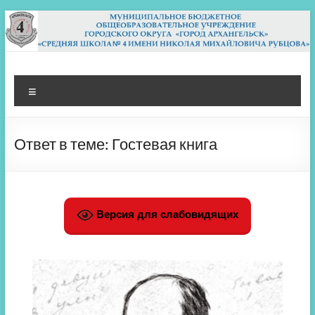
Перейти
к
содержимому
МБОУ СШ 4
Архангельск
Меню
Ответ в теме: Гостевая книга
Версия для слабовидящих