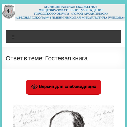
Перейти
к
содержимому
МБОУ СШ 4
Архангельск
Меню
Ответ в теме: Гостевая книга
Версия для слабовидящих