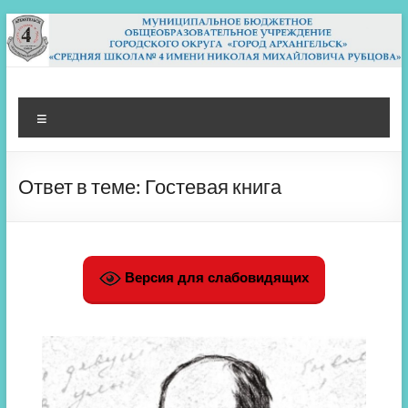
Перейти
к
содержимому
МБОУ СШ 4
Архангельск
Меню
Ответ в теме: Гостевая книга
Версия для слабовидящих