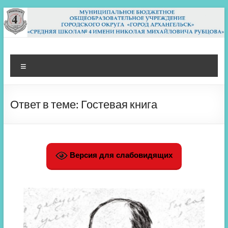
Перейти
к
содержимому
МБОУ СШ 4
Архангельск
Меню
Ответ в теме: Гостевая книга
Версия для слабовидящих