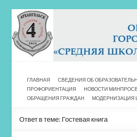
Перейти
к
содержимому
МБОУ СШ 4
Архангельск
ГЛАВНАЯ
СВЕДЕНИЯ ОБ ОБРАЗОВАТЕЛЬ
ПРОФОРИЕНТАЦИЯ
НОВОСТИ МИНПРОС
ОБРАЩЕНИЯ ГРАЖДАН
МОДЕРНИЗАЦИЯ 
Ответ в теме: Гостевая книга