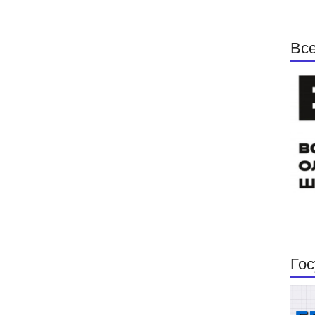
Все
Гос