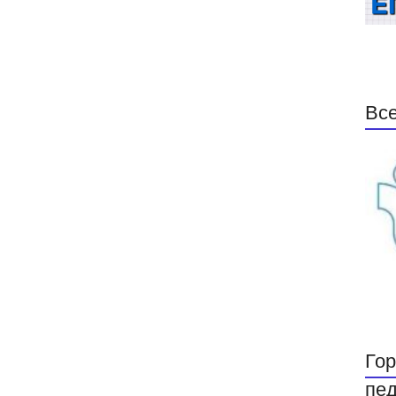
Все
Гор
пед