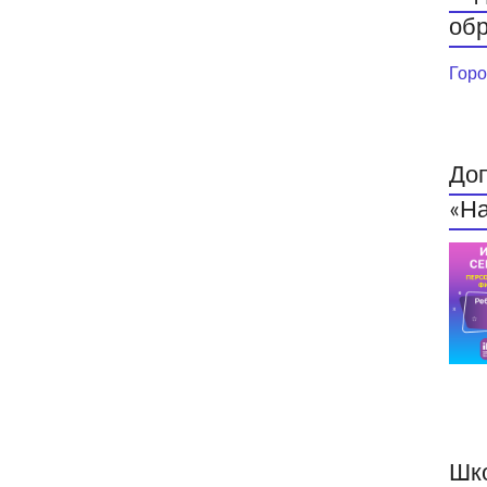
обр
Горо
До
«На
Шк