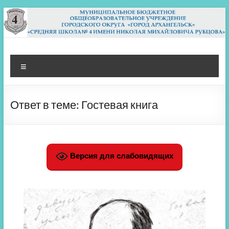
Перейти
к
содержимому
МБОУ СШ 4
Архангельск
Меню
Ответ в теме: Гостевая книга
Версия для слабовидящих