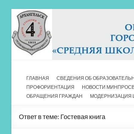
Перейти
к
содержимому
МБОУ СШ 4
Архангельск
ГЛАВНАЯ
СВЕДЕНИЯ ОБ ОБРАЗОВАТЕЛЬ
ПРОФОРИЕНТАЦИЯ
НОВОСТИ МИНПРОС
ОБРАЩЕНИЯ ГРАЖДАН
МОДЕРНИЗАЦИЯ 
Ответ в теме: Гостевая книга