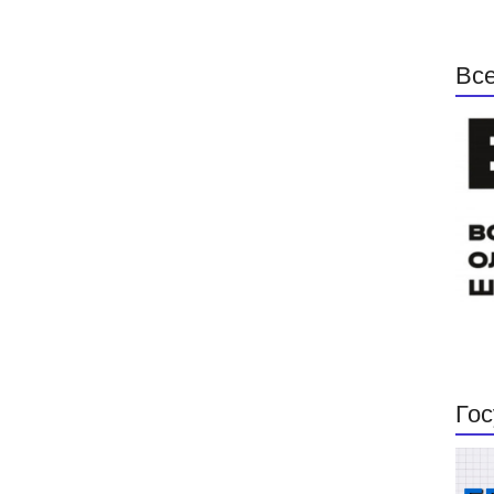
Все
Гос