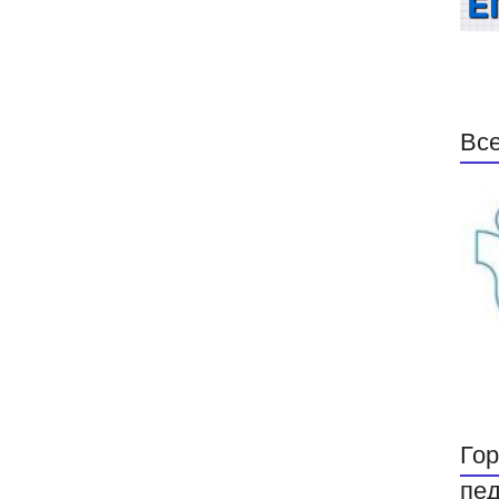
Все
Гор
пед