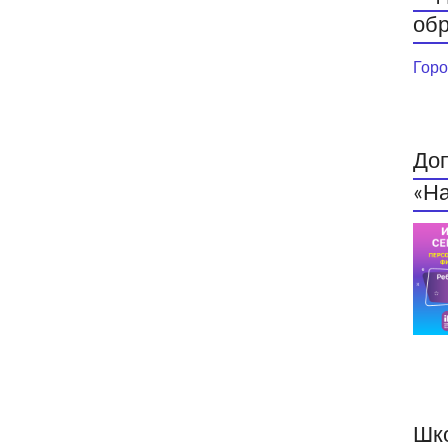
обр
Горо
До
«На
Шк