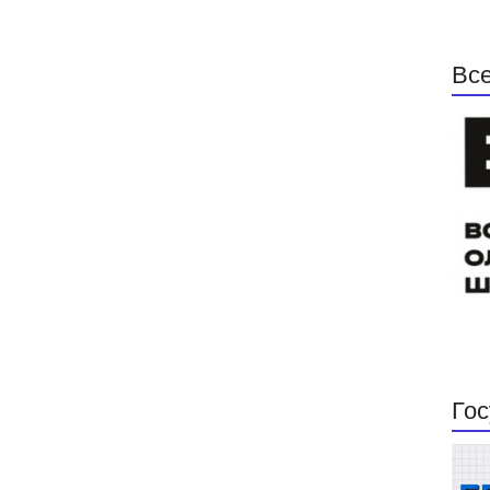
Все
Гос