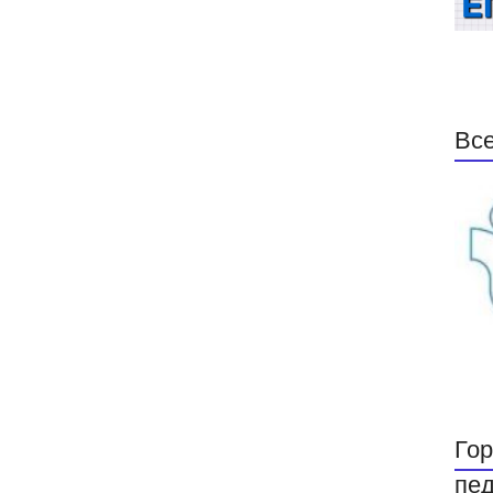
Все
Гор
пед