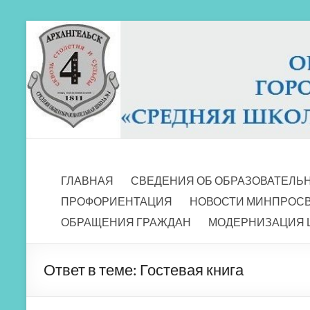
Перейти
к
содержимому
МБОУ СШ 4
Архангельск
ГЛАВНАЯ
СВЕДЕНИЯ ОБ ОБРАЗОВАТЕЛЬ
ПРОФОРИЕНТАЦИЯ
НОВОСТИ МИНПРОС
ОБРАЩЕНИЯ ГРАЖДАН
МОДЕРНИЗАЦИЯ 
Ответ в теме: Гостевая книга