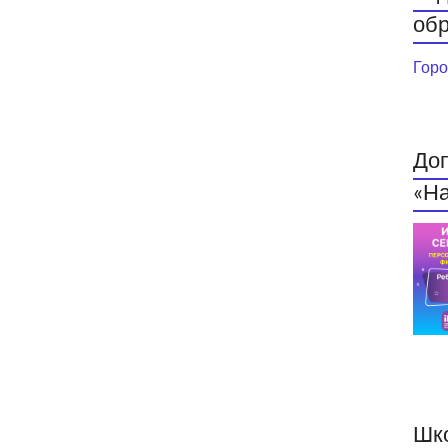
обр
Горо
До
«На
Шк