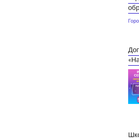
обр
Горо
До
«На
Шк