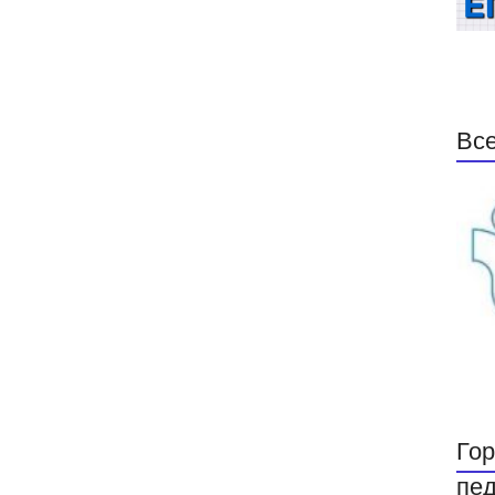
Все
Гор
пед