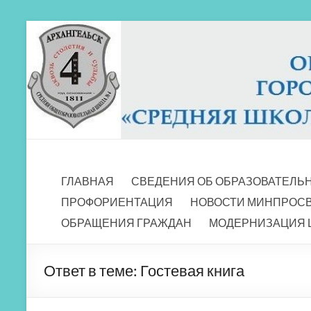
Перейти
к
содержимому
МБОУ СШ 4
Архангельск
ГЛАВНАЯ
СВЕДЕНИЯ ОБ ОБРАЗОВАТЕЛЬ
ПРОФОРИЕНТАЦИЯ
НОВОСТИ МИНПРОС
ОБРАЩЕНИЯ ГРАЖДАН
МОДЕРНИЗАЦИЯ 
Ответ в теме: Гостевая книга