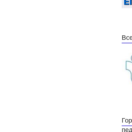
Все
Гор
пед