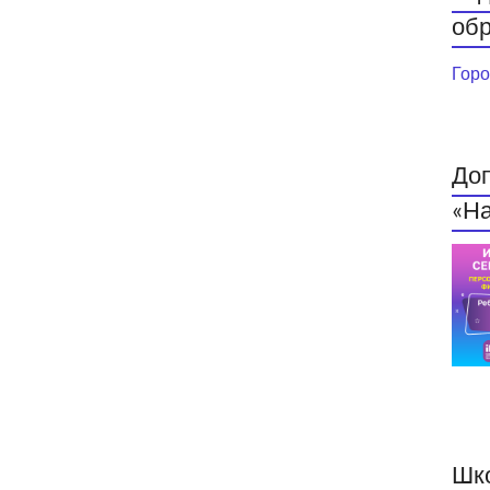
обр
Горо
До
«На
Шк