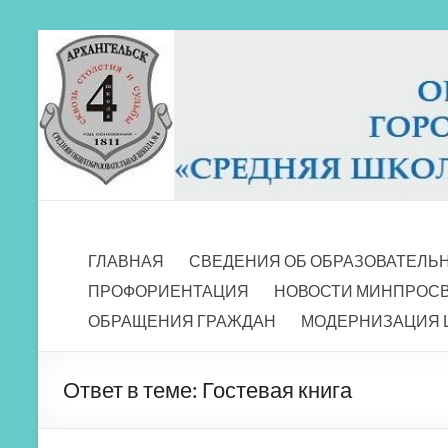
Перейти
к
содержимому
МБОУ СШ 4
Архангельск
ГЛАВНАЯ
СВЕДЕНИЯ ОБ ОБРАЗОВАТЕЛЬ
ПРОФОРИЕНТАЦИЯ
НОВОСТИ МИНПРОС
ОБРАЩЕНИЯ ГРАЖДАН
МОДЕРНИЗАЦИЯ 
Ответ в теме: Гостевая книга