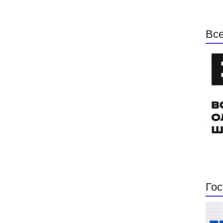
Все
Гос