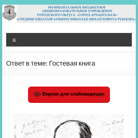
Перейти
к
содержимому
МБОУ СШ 4
Архангельск
Меню
Ответ в теме: Гостевая книга
Версия для слабовидящих