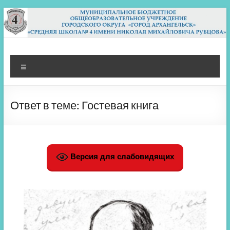
Перейти
к
содержимому
МБОУ СШ 4
Архангельск
Меню
Ответ в теме: Гостевая книга
Версия для слабовидящих