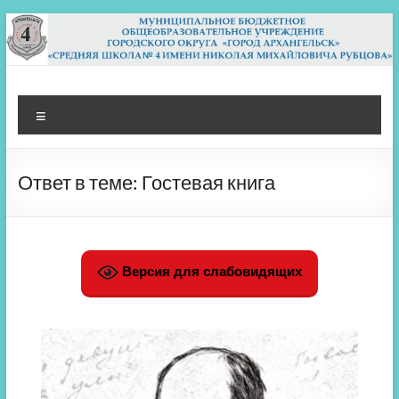
Перейти
к
содержимому
МБОУ СШ 4
Архангельск
Меню
Ответ в теме: Гостевая книга
Версия для слабовидящих